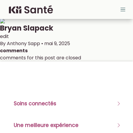
Aller au contenu
Cloud MD - return home
Ope
Bryan Slapack
edit
By
Anthony Sapp
•
mai 9, 2025
comments
comments for this post are closed
Soins connectés
Une meilleure expérience