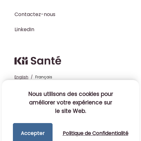
Contactez-nous
LinkedIn
Cloud MD - return hom
English
/
Français
Nous utilisons des cookies pour
améliorer votre expérience sur
Conçu au Canada © 2025 Tous droits réservés.
le site Web.
Politique de Confidentialité
Accessibilité
Accepter
Politique de Confidentialité