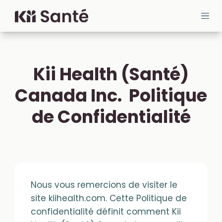
Aller au contenu
Cloud MD - return home
Ope
Kii Health (Santé)
Canada Inc. Politique
de Confidentialité
Nous vous remercions de visiter le
site kiihealth.com. Cette Politique de
confidentialité définit comment Kii